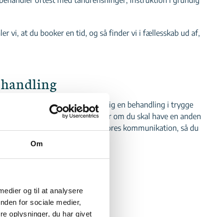
vi, at du booker en tid, og så finder vi i fællesskab ud af,
ehandling
g det er vigtigt for os at tilbyde dig en behandling i trygge
behandles for parodontose, eller om du skal have en anden
ele vejen og er gennemsigtige i vores kommunikation, så du
Om
LINGER
 medier og til at analysere
nden for sociale medier,
e oplysninger, du har givet