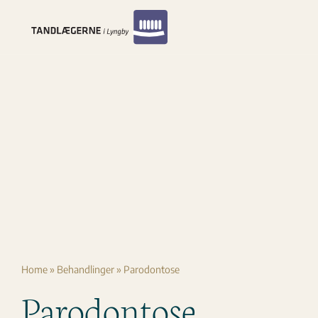
Skip
to
content
Home
»
Behandlinger
»
Parodontose
Parodontose