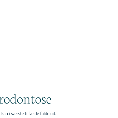
arodontose
an i værste tilfælde falde ud.