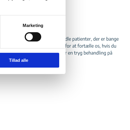
ed tandlægeskræk
Marketing
 har stor erfaring med at behandle patienter, der er bange
 skal du heller ikke være nervøs for at fortælle os, hvis du
er os god tid til dig og sørger for en tryg behandling på
Tillad alle