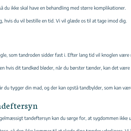
å du ikke skal have en behandling med større komplikationer.
vis du vil bestille en tid. Vi vil glæde os til at tage imod dig.
, som tandroden sidder fast i. Efter lang tid vil knoglen være 
hvis dit tandkød bløder, når du børster tænder, kan det være 
 du tygger din mad, og der kan opstå tandbylder, som kan vær
ndeftersyn
gelmæssigt tandeftersyn kan du sørge for, at sygdommen ikke ud
tose, så den ikke kommer til at skade dine tænder yderligere. Vi