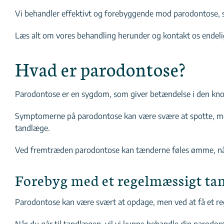
Vi behandler effektivt og forebyggende mod parodontose, s
Læs alt om vores behandling herunder og kontakt os endelig, h
Hvad er parodontose?
Parodontose er en sygdom, som giver betændelse i den knogle
Symptomerne på parodontose kan være svære at spotte, men 
tandlæge.
Ved fremtræden parodontose kan tænderne føles ømme, når
Forebyg med et regelmæssigt ta
Parodontose kan være svært at opdage, men ved at få et re
Når du går til tandlægen, vil vi kunne behandle din parodon