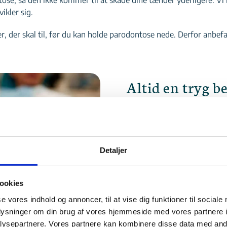
ikler sig.
er skal til, før du kan holde parodontose nede. Derfor anbefaler 
Altid en tryg b
Vi har altid dig i centrum, o
rammer. Uanset, om du skal 
behandling. Vi guider dig h
altid ved, hvad der skal ske.
Detaljer
SE ANDRE BEHAND
ookies
se vores indhold og annoncer, til at vise dig funktioner til sociale
oplysninger om din brug af vores hjemmeside med vores partnere i
ysepartnere. Vores partnere kan kombinere disse data med andr