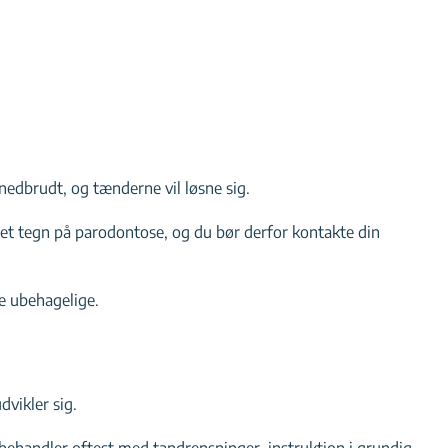
nedbrudt, og tænderne vil løsne sig.
et tegn på parodontose, og du bør derfor kontakte din
e ubehagelige.
vikler sig.
 behandler oftest med tandrensninger, instruktion i grundig