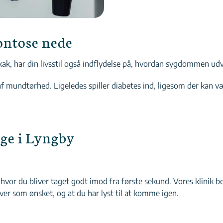
dontose nede
k, har din livsstil også indflydelse på, hvordan sygdommen udvi
 af mundtørhed. Ligeledes spiller diabetes ind, ligesom der kan v
æge i Lyngby
hvor du bliver taget godt imod fra første sekund. Vores klinik b
iver som ønsket, og at du har lyst til at komme igen.