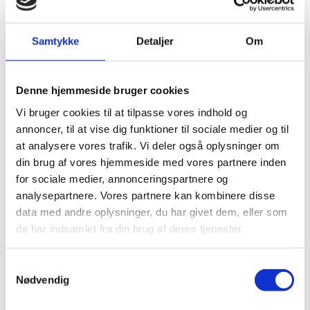
info@tandlaegerneilyngby.dk
Samtykke
Detaljer
Om
Gratis parkering ved døren
Denne hjemmeside bruger cookies
Vi bruger cookies til at tilpasse vores indhold og
annoncer, til at vise dig funktioner til sociale medier og til
at analysere vores trafik. Vi deler også oplysninger om
din brug af vores hjemmeside med vores partnere inden
for sociale medier, annonceringspartnere og
Telefontider
analysepartnere. Vores partnere kan kombinere disse
data med andre oplysninger, du har givet dem, eller som
de har indsamlet fra din brug af deres tjenester.
mandag
08:00 – 16:00
tirsdag
09:00 – 17:00
Samtykkevalg
Nødvendig
onsdag
08:00 – 13:00