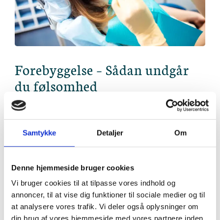
Forebyggelse – Sådan undgår
du følsomhed
Der er også ting, du selv kan gøre:
Brug en blød tandbørste og skån dine tænder ved
Samtykke
Detaljer
Om
børstning.
Undgå for sure drikke, da de kan slide emaljen.
Denne hjemmeside bruger cookies
Brug tandpasta med fluor for at styrke emaljen.
Vi bruger cookies til at tilpasse vores indhold og
annoncer, til at vise dig funktioner til sociale medier og til
Kom til regelmæssige eftersyn hos
Tandlægerne
at analysere vores trafik. Vi deler også oplysninger om
i Lyngby
.
din brug af vores hjemmeside med vores partnere inden