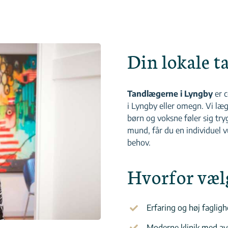
Din lokale t
Tandlægerne i Lyngby
er c
i Lyngby eller omegn. Vi læ
børn og voksne føler sig t
mund, får du en individuel v
behov.
Hvorfor væl
Erfaring og høj faglig
Moderne klinik med av