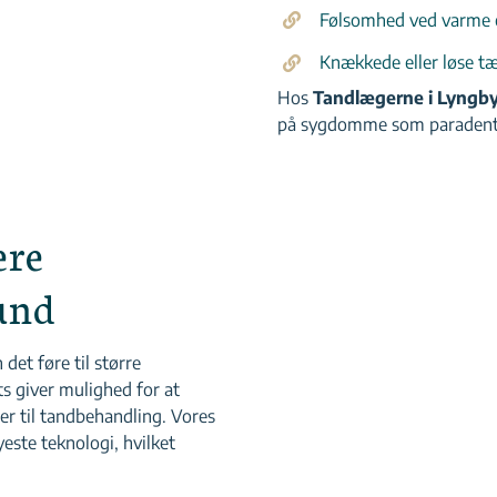
Følsomhed ved varme e
Knækkede eller løse t
Hos
Tandlægerne i Lyngb
på sygdomme som paradentos
ere
und
et føre til større
s giver mulighed for at
r til tandbehandling. Vores
este teknologi, hvilket