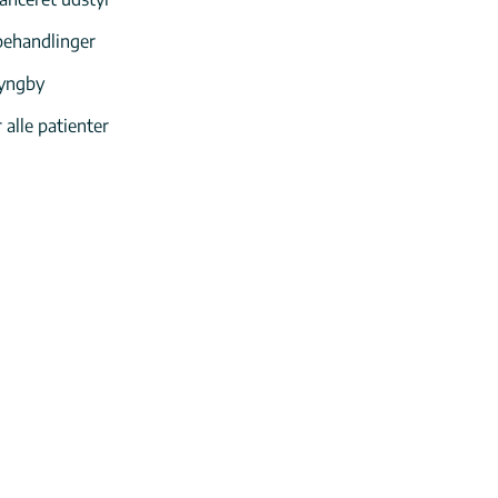
ehandlinger
Lyngby
alle patienter