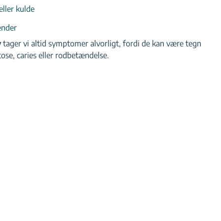
ller kulde
ænder
y
tager vi altid symptomer alvorligt, fordi de kan være tegn
e, caries eller rodbetændelse.