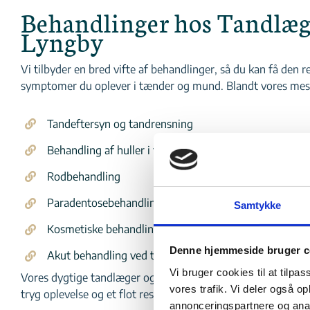
Behandlinger hos Tandlæg
Lyngby
Vi tilbyder en bred vifte af behandlinger, så du kan få den r
symptomer du oplever i tænder og mund. Blandt vores mes
Tandeftersyn og tandrensning
Behandling af huller i tænderne (caries)
Rodbehandling
Paradentosebehandling
Samtykke
Kosmetiske behandlinger som tandblegning og facade
Denne hjemmeside bruger c
Akut behandling ved tandpine
Vi bruger cookies til at tilpas
Vores dygtige tandlæger og tandplejere arbejder tæt sammen 
vores trafik. Vi deler også 
tryg oplevelse og et flot resultat.
annonceringspartnere og anal