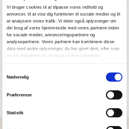
Vi bruger cookies til at tilpasse vores indhold og
Hos
Tandlægerne i Lyngby
får du professionel
annoncer, til at vise dig funktioner til sociale medier og til
rådgivning, så du kan passe bedst muligt på dine
at analysere vores trafik. Vi deler også oplysninger om
tænder og dit tandkød.
din brug af vores hjemmeside med vores partnere inden
for sociale medier, annonceringspartnere og
analysepartnere. Vores partnere kan kombinere disse
data med andre oplysninger, du har givet dem, eller som
de har indsamlet fra din brug af deres tjenester.
Samtykkevalg
Nødvendig
Præferencer
Statistik
FAQ om blødende tandkød