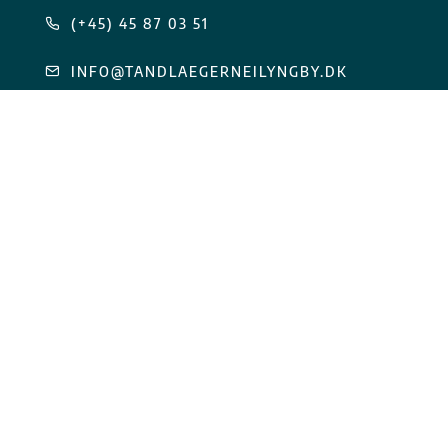
(+45) 45 87 03 51
INFO@TANDLAEGERNEILYNGBY.DK
ÅBN PÅ KORT
Lyngbygårdsvej 98B, 1. sal 2800 Kgs. Lyngby
CVR.: 36629118
Din tandlægeklinik i Lyngby
Vi sætter en ære i at kunne vores