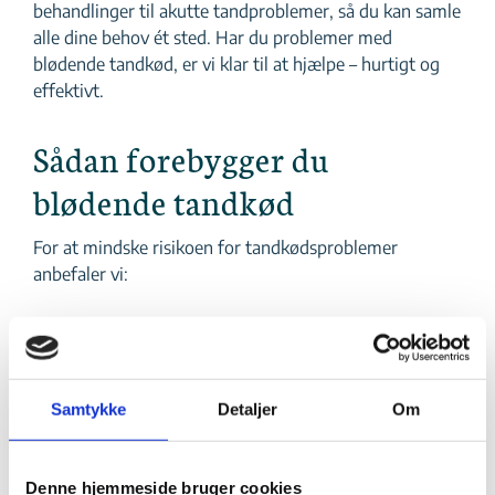
behandlinger til akutte tandproblemer, så du kan samle
alle dine behov ét sted. Har du problemer med
blødende tandkød, er vi klar til at hjælpe – hurtigt og
effektivt.
Sådan forebygger du
blødende tandkød
For at mindske risikoen for tandkødsproblemer
anbefaler vi:
Grundig tandbørstning to gange dagligt med en
blød tandbørste
Daglig brug af tandtråd eller mellemrumsbørster
Samtykke
Detaljer
Om
Regelmæssige besøg hos tandlægen
Denne hjemmeside bruger cookies
En sund kost og begrænset sukkerindtag