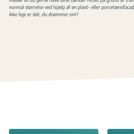
Måske vil du gerne have dine tænder rettet på grund af trangs
normal størrelse ved hjælp af en plast- eller porcelænsfaca
ikke lige er det, du drømmer om?