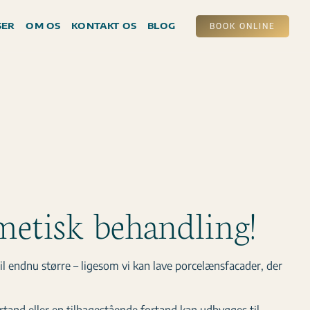
SER
OM OS
KONTAKT OS
BLOG
BOOK ONLINE
metisk behandling!
l endnu større – ligesom vi kan lave porcelænsfacader, der