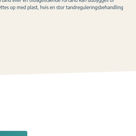
ortand eller en tilbagestående fortand kan udbygges til
rettes op med plast, hvis en stor tandreguleringsbehandling