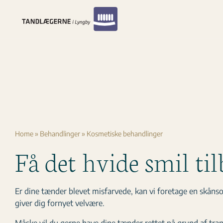
Skip
to
content
Home
»
Behandlinger
»
Kosmetiske behandlinger
Få det hvide smil ti
Er dine tænder blevet misfarvede, kan vi foretage en skåns
giver dig fornyet velvære.