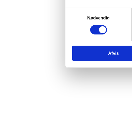
Samtykkevalg
Nødvendig
Afvis