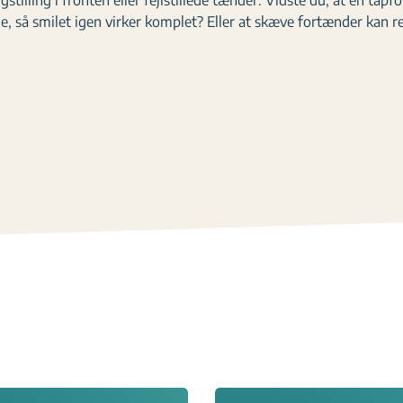
tilling i fronten eller fejlstillede tænder. Vidste du, at en tapf
de, så smilet igen virker komplet? Eller at skæve fortænder kan 