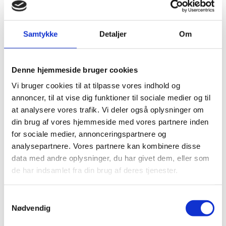
sætte ind med behandling og/eller nøjes med
tandrens og instruktion.
Samtykke
Detaljer
Om
Hvad koster det
Prisen for et tandeftersyn er fastsat af
Denne hjemmeside bruger cookies
Sygesikringen og er derfor den samme hos alle
Vi bruger cookies til at tilpasse vores indhold og
tandklinikker.
annoncer, til at vise dig funktioner til sociale medier og til
at analysere vores trafik. Vi deler også oplysninger om
din brug af vores hjemmeside med vores partnere inden
for sociale medier, annonceringspartnere og
analysepartnere. Vores partnere kan kombinere disse
data med andre oplysninger, du har givet dem, eller som
Du skal være tryg i vores
de har indsamlet fra din brug af deres tjenester.
selskab!
Samtykkevalg
Mød vores dygtige behandler-team allerede
Nødvendig
inden dit første besøg