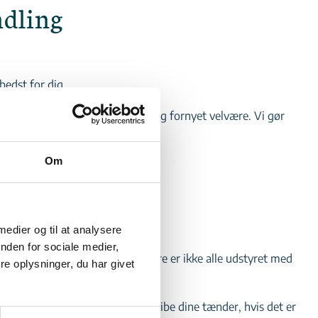
ndling
bedst for dig.
e porcelænsfacader, der giver dig fornyet velvære. Vi gør
Om
ændingshovedpine?
 medier og til at analysere
nden for sociale medier,
samtidigt og lige hårdt. Desværre er ikke alle udstyret med
e oplysninger, du har givet
ælpe dig – og vi kan også nedslibe dine tænder, hvis det er