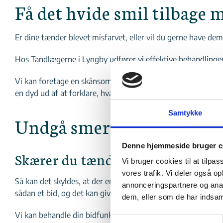
Få det hvide smil tilbage
Er dine tænder blevet misfarvet, eller vil du gerne have dem
Hos Tandlægerne i Lyngby udfører vi effektive behandlinger 
Vi kan foretage en skånsom, men funktionel tandblegning af 
en dyd ud af at forklare, hvad vi gør, og du er altid i sikre 
Samtykke
Undgå smerter og tænder
Denne hjemmeside bruger c
Skærer du tænder om natten? Ell
Vi bruger cookies til at tilpas
vores trafik. Vi deler også 
Så kan det skyldes, at der er noget galt med din bidfunkti
annonceringspartnere og anal
sådan et bid, og det kan give forskellige former for gener.
dem, eller som de har indsaml
Vi kan behandle din bidfunktion med effektiv og korrekt be
Samtykkevalg