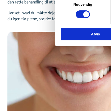
den rette behandling til at afhjælpe problemet.
Nødvendig
Uanset, hvad du måtte døje med, sørger vi for at behandle d
du igen får pæne, stærke tænder og et korrekt bid, der ikke
Afvis