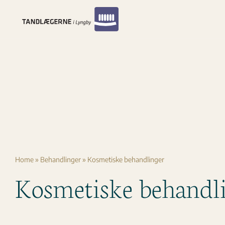
Skip
to
content
Home
»
Behandlinger
»
Kosmetiske behandlinger
Kosmetiske behandl