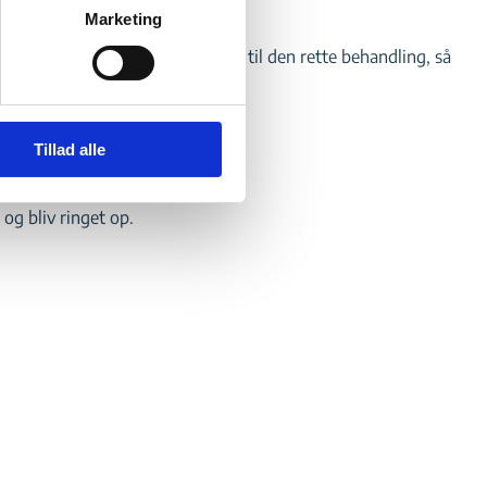
Marketing
st og finder i samarbejde frem til den rette behandling, så
Tillad alle
ret i at høre mere?
og bliv ringet op.