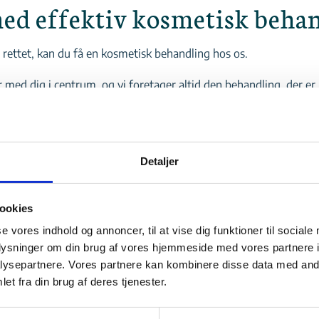
 med effektiv kosmetisk beha
 rettet, kan du få en kosmetisk behandling hos os.
med dig i centrum, og vi foretager altid den behandling, der er 
dine tænder, som gør dit smil endnu større – ligesom vi kan lav
hænder hos os.
Detaljer
skæren med en bideskinne
ookies
er har du smerter i kæbeled og sp
se vores indhold og annoncer, til at vise dig funktioner til sociale
oplysninger om din brug af vores hjemmeside med vores partnere i
on. Når du bider sammen, skal dine tænder helst ramme hinanden 
ysepartnere. Vores partnere kan kombinere disse data med andr
et fra din brug af deres tjenester.
handling. Skærer du tænder, vil en bideskinne om natten kunne hj