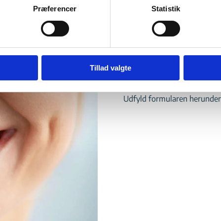
Præferencer
Statistik
ig grundigt og med omhu. Derfor undersøger vi dig også altid før
 generer dig.
Tillad valgte
Er du interesse
Udfyld formularen herunder 