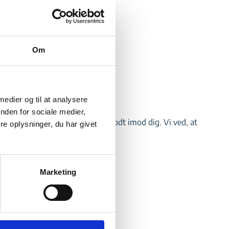
Om
 medier og til at analysere
nden for sociale medier,
enteværelse, hvor vi altid tager godt imod dig. Vi ved, at
e oplysninger, du har givet
ehandle dig trygt og sikkert.
Marketing