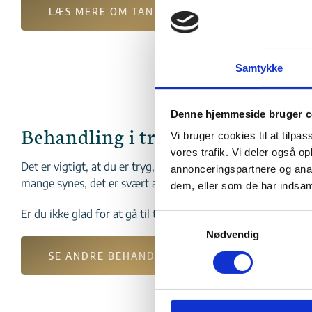
LÆS MERE OM TANDKRONER OG TANDBROER
Samtykke
Denne hjemmeside bruger c
Behandling i trygge rammer
Vi bruger cookies til at tilpas
vores trafik. Vi deler også 
Det er vigtigt, at du er tryg, når du træder ind ad døren på v
annonceringspartnere og anal
mange synes, det er svært at gå til tandlægen, og vi har st
dem, eller som de har indsaml
Er du ikke glad for at gå til tandlægen, skal du endelig komm
Samtykkevalg
Nødvendig
SE ANDRE BEHANDLINGER