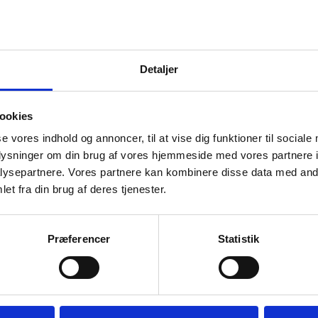
Detaljer
ookies
se vores indhold og annoncer, til at vise dig funktioner til sociale
oplysninger om din brug af vores hjemmeside med vores partnere i
ores klinik. Derfor har vi også lavet et personligt og hyggeligt v
ysepartnere. Vores partnere kan kombinere disse data med andr
or kendskab til frygt, angst og tandlægeskræk.
et fra din brug af deres tjenester.
e til os, så vi kan sætte os ind i, hvor din frygt kommer fra og b
Præferencer
Statistik