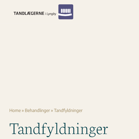
Skip
to
content
Home
»
Behandlinger
»
Tandfyldninger
Tandfyldninger