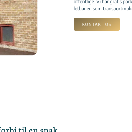
offentlige. Vi har gratis par
letbanen som transportmuli
KONTAKT OS
rbi til en snak