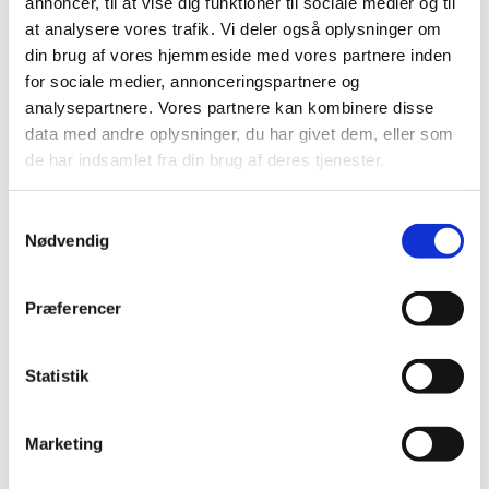
annoncer, til at vise dig funktioner til sociale medier og til
at analysere vores trafik. Vi deler også oplysninger om
Grundlæggende
din brug af vores hjemmeside med vores partnere inden
for sociale medier, annonceringspartnere og
kriterier for
analysepartnere. Vores partnere kan kombinere disse
data med andre oplysninger, du har givet dem, eller som
tandimplantater
de har indsamlet fra din brug af deres tjenester.
At få et tandimplantat er en beslutning, der kræver
Samtykkevalg
både god oral og generel sundhed. Her er nogle af de
Nødvendig
grundlæggende kriterier, som hjælper med at
bestemme, om tandimplantater er det rigtige valg for
Præferencer
dig:
Tilstrækkeligt kæbeben: For at understøtte
Statistik
implantatet, er det nødvendigt med nok
kæbeben. Hvis du har oplevet knogletab, kan
Marketing
knogleopbygning være en forudgående
procedure.