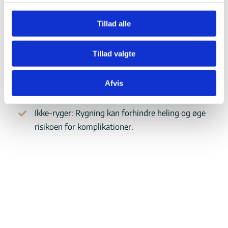
God oral sundhed: Sundt tandkød og fravær af
Tillad alle
aktiv parodontose er vigtigt, da dette kan påvirke
succesen af implantatet.
Tillad valgte
Generel sundhed: Tilstande, der påvirker
knogleheling, såsom diabetes eller osteoporose,
Afvis
skal være velkontrollerede.
Ikke-ryger: Rygning kan forhindre heling og øge
risikoen for komplikationer.