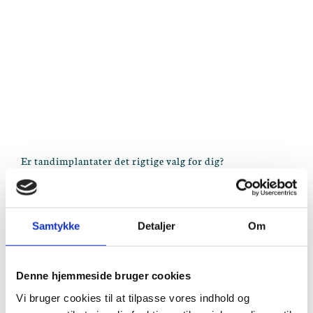
Er tandimplantater det rigtige valg for dig?
Tandimplantater
tilbyder en varig løsning for dem, der
har mistet en eller flere tænder, men de er ikke for alle.
Med denne guide fra Tandlægerne i Lyngby, vil vi
Samtykke
Detaljer
Om
udforske, hvem der er de bedste kandidater for
tandimplantater, og hvad processen indebærer.
Denne hjemmeside bruger cookies
Vi bruger cookies til at tilpasse vores indhold og