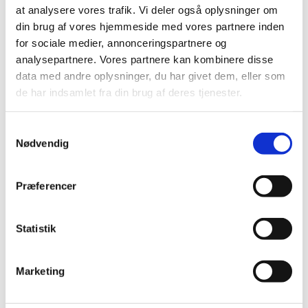
længere en permanent situation.
Tandimplantater
at analysere vores trafik. Vi deler også oplysninger om
tilbyder en holdbar og naturlig løsning, der kan
din brug af vores hjemmeside med vores partnere inden
genskabe både funktionen og udseendet af dine
for sociale medier, annonceringspartnere og
mistede tænder. I denne artikel dykker vi ned i,
analysepartnere. Vores partnere kan kombinere disse
hvordan tandimplantater kan hjælpe dig med at få dit
data med andre oplysninger, du har givet dem, eller som
smil – og din selvtillid – tilbage.
de har indsamlet fra din brug af deres tjenester.
Samtykkevalg
Nødvendig
Hvad er et
Præferencer
tandimplantat?
Statistik
Et tandimplantat er en lille, men stærk titaniumsskrue,
der fungerer som en kunstig rod for en ny tand. Denne
Marketing
skrue indsættes i kæbebenet for at skabe en fast base
for en krone, som er den synlige del af implantatet og