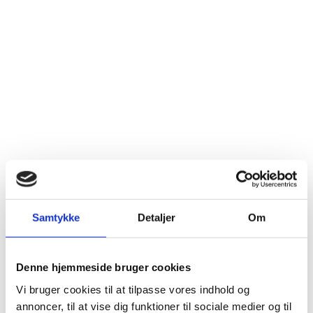
Samtykke
Detaljer
Om
Genopdag dit smil og selvtillid med tandimplantater
Denne hjemmeside bruger cookies
At miste en eller flere tænder kan være en belastende
oplevelse, der påvirker både dit smil og din selvtillid.
Vi bruger cookies til at tilpasse vores indhold og
Men takket være moderne tandpleje, er det ikke
annoncer, til at vise dig funktioner til sociale medier og til