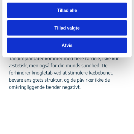
den, der ligner og fungerer som en naturlig tand.
Tillad alle
Fordele ved
Tillad valgte
tandimplantater
Afvis
Tandimplantater kommer med flere fordele, ikke kun
æstetisk, men også for din munds sundhed. De
forhindrer knogletab ved at stimulere kæbebenet,
bevare ansigtets struktur, og de påvirker ikke de
omkringliggende tænder negativt.